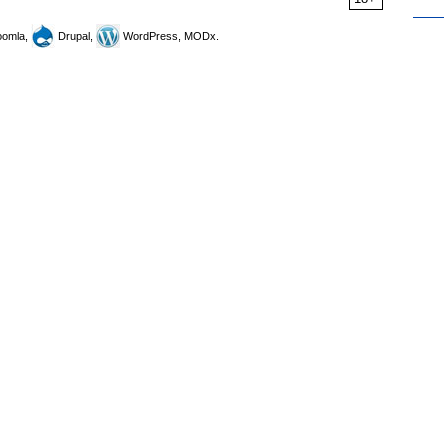
omla,
Drupal,
WordPress, MODx.