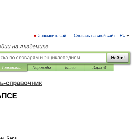
Запомнить сайт
Словарь на свой сайт
RU
едии на Академике
Найти!
Толкования
Переводы
Книги
Игры ⚽
ь-справочник
АПСЕ
ter
,
Raps