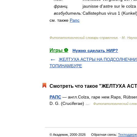
франц
.
jaunisse
d
'
astre
sur
le
colza
возбудитель:
Callistephus
virus
1
(
Kunkel
см
.
также
Рапс
Фитопатологический
словарь
-
справочник
. -
М
.
:
Наука
Игры ⚽
Нужно сделать НИР?
ЖЕЛТУХА АСТРЫ НА ПОДСОЛНЕЧНИ
ТОПИНАМБУРЕ
Смотреть что такое "ЖЕЛТУХА АСТ
РАПС
— англ.Colza, rape нем.Raps, Rübsen ф
D. G. (Cruciferae) …
Фитопатологический слов
© Академик, 2000-2026
Обратная связь:
Техподдерж