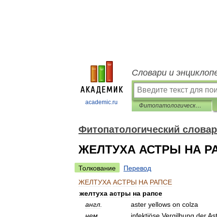
Словари и энциклоп
academic.ru
Фитопатологический словарь-справочник
Фитопатологический словар
ЖЕЛТУХА АСТРЫ НА Р
Толкование
Перевод
ЖЕЛТУХА
АСТРЫ
НА
РАПСЕ
желтуха
астры
на
рапсе
англ
.
aster
yellows
on
colza
нем
.
infektiöse
Vergilbung
der
As