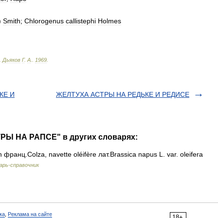
)
Smith
;
Chlorogenus
callistephi
Holmes
.
Дьяков
Г
.
А
.
.
1969
.
КЕ И
ЖЕЛТУХА АСТРЫ НА РЕДЬКЕ И РЕДИСЕ
РЫ НА РАПСЕ" в других словарях:
ранц.Colza, navette oléifère лат.Brassica napus L. var. oleifera
арь-справочник
ка
,
Реклама на сайте
18+